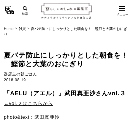
検索
メニュー
ナチュラル＆リラックスな衣食住の話
>
>
Home
雑貨
夏バテ防止にしっかりとした朝食を！ 鰹節と大葉のおにぎ
り
夏バテ防止にしっかりとした朝食を！
鰹節と大葉のおにぎり
器店主の朝ごはん
2018.08.19
「AELU（アエル）」武田真亜沙さんvol.３
←vol.２はこちらから
photo&text：武田真亜沙