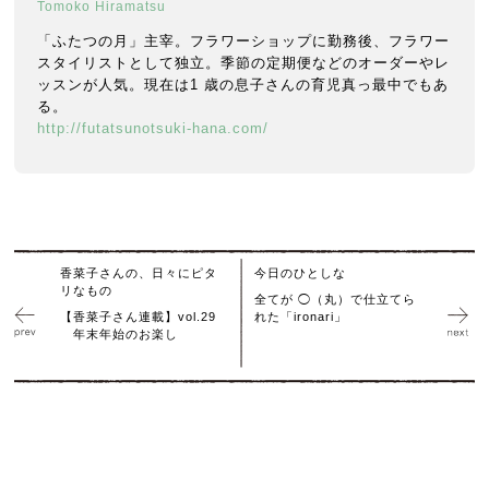
Tomoko Hiramatsu
「ふたつの月」主宰。フラワーショップに勤務後、フラワー
スタイリストとして独立。季節の定期便などのオーダーやレ
ッスンが人気。現在は1 歳の息子さんの育児真っ最中でもあ
る。
http://futatsunotsuki-hana.com/
香菜子さんの、日々にピタ
今日のひとしな
リなもの
全てが ◯（丸）で仕立てら
【香菜子さん連載】vol.29
れた「ironari」
年末年始のお楽し