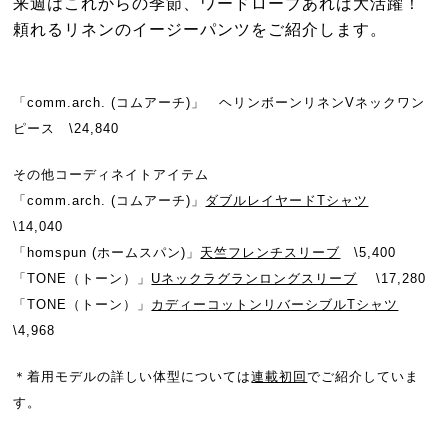
来週はこれからの季節、ワードローブあれば大活躍！
頼れるリネンのイージーパンツをご紹介します。
「comm.arch. (コムアーチ)」 ヘリンボーンリネンVネックワン
ピース \24,840
その他コーディネイトアイテム
「comm.arch. (コムアーチ)」
ダブルレイヤードTシャツ
\14,040
「homspun (ホームスパン)」
天竺フレンチスリーブ
\5,400
「TONE（トーン）」
Uネックラグランロングスリーブ
\17,280
「TONE（トーン）」
カディーコットンリバーシブルTシャツ
\4,968
＊着用モデルの詳しい体型については
連載初回
でご紹介していま
す。