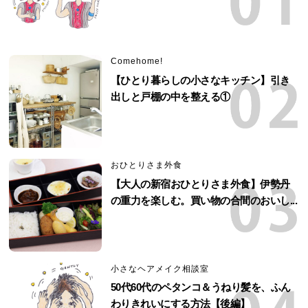
Comehome!
【ひとり暮らしの小さなキッチン】引き
出しと戸棚の中を整える①
おひとりさま外食
【大人の新宿おひとりさま外食】伊勢丹
の重力を楽しむ。買い物の合間のおいし...
小さなヘアメイク相談室
50代60代のペタンコ＆うねり髪を、ふん
わりきれいにする方法【後編】