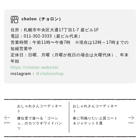
cholon（チョロン）
住所：札幌市中央区大通17丁目1-7 庭ビル1F
電話：011-302-3333（庭ビル代表）
営業時間：午前11時〜午後7時 ※現在は12時～17時までの
短縮営業中
定休日：日曜、月曜（月曜が祝日の場合は火曜代休）、年末
年始
https://cholon.website/
instagram：
＠cholonshop
おしゃれさんコーディネー
おしゃれさんコーディネー
ト
ト
腰位置で遊べる「ゴーシ
春に羽織りたい上質コート
ュ」のカツラギワイドパン
＆ジャケット５選
ツ