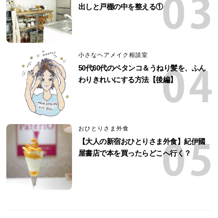
出しと戸棚の中を整える①
小さなヘアメイク相談室
50代60代のペタンコ＆うねり髪を、ふん
わりきれいにする方法【後編】
おひとりさま外食
【大人の新宿おひとりさま外食】紀伊國
屋書店で本を買ったらどこへ行く？