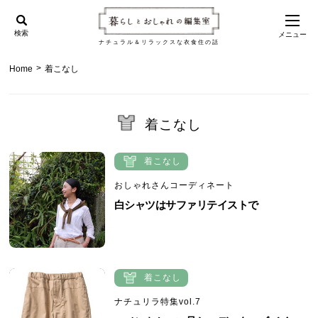
検索
メニュー
ナチュラル＆リラックスな衣食住の話
>
Home
着こなし
着こなし
着こなし
おしゃれさんコーディネート
白シャツはサファリテイストで
着こなし
ナチュリラ特集vol.7