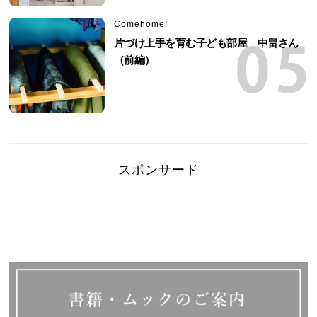
Comehome!
片づけ上手を育む子ども部屋 中畠さん
（前編）
スポンサード