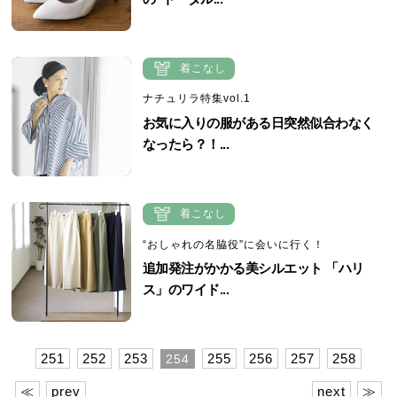
着こなし
ナチュリラ特集vol.1
お気に入りの服がある日突然似合わなく
なったら？！...
着こなし
“おしゃれの名脇役”に会いに行く！
追加発注がかかる美シルエット 「ハリ
ス」のワイド...
251
252
253
255
256
257
258
254
≪
prev
next
≫