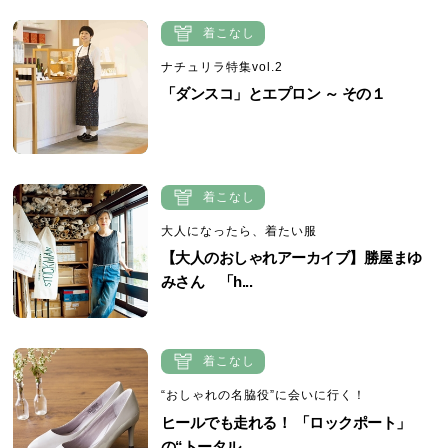
着こなし
ナチュリラ特集vol.2
「ダンスコ」とエプロン ～ その１
着こなし
大人になったら、着たい服
【大人のおしゃれアーカイブ】勝屋まゆ
みさん 「h...
着こなし
“おしゃれの名脇役”に会いに行く！
ヒールでも走れる！ 「ロックポート」
の“トータル...