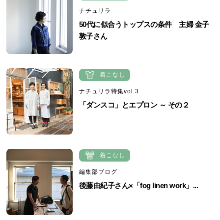
ナチュリラ
50代に似合うトップスの条件 主婦 金子
敦子さん
着こなし
ナチュリラ特集vol.3
「ダンスコ」とエプロン ～ その２
着こなし
編集部ブログ
後藤由紀子さん×「fog linen work」...