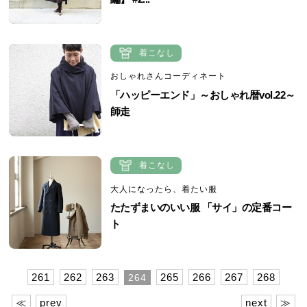
着こなし
おしゃれさんコーディネート
「ハッピーエンド」～おしゃれ暦vol.22～
師走
着こなし
大人になったら、着たい服
たたずまいのいい服 「サイ」の定番コー
ト
261
262
263
265
266
267
268
264
≪
prev
next
≫