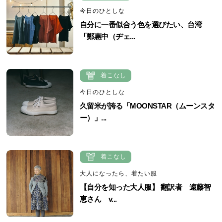
今日のひとしな
自分に一番似合う色を選びたい、台湾
「鄭惠中（ヂェ...
着こなし
今日のひとしな
久留米が誇る「MOONSTAR（ムーンスタ
ー）」...
着こなし
大人になったら、着たい服
【自分を知った大人服】 翻訳者 遠藤智
恵さん v...