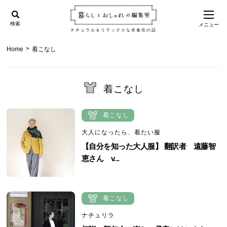
検索
メニュー
ナチュラル＆リラックスな衣食住の話
>
Home
着こなし
着こなし
着こなし
大人になったら、着たい服
【自分を知った大人服】 翻訳者 遠藤智
恵さん v...
着こなし
ナチュリラ