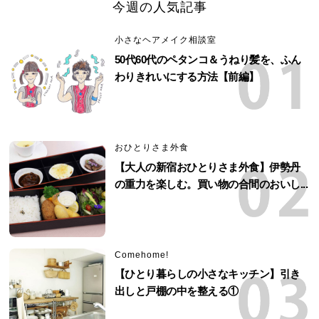
今週の人気記事
小さなヘアメイク相談室
50代60代のペタンコ＆うねり髪を、ふん
わりきれいにする方法【前編】
おひとりさま外食
【大人の新宿おひとりさま外食】伊勢丹
の重力を楽しむ。買い物の合間のおいし...
Comehome!
【ひとり暮らしの小さなキッチン】引き
出しと戸棚の中を整える①