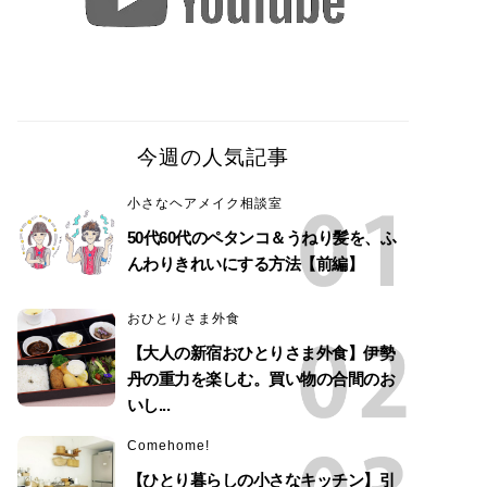
今週の人気記事
小さなヘアメイク相談室
50代60代のペタンコ＆うねり髪を、ふ
んわりきれいにする方法【前編】
おひとりさま外食
【大人の新宿おひとりさま外食】伊勢
丹の重力を楽しむ。買い物の合間のお
いし...
Comehome!
【ひとり暮らしの小さなキッチン】引