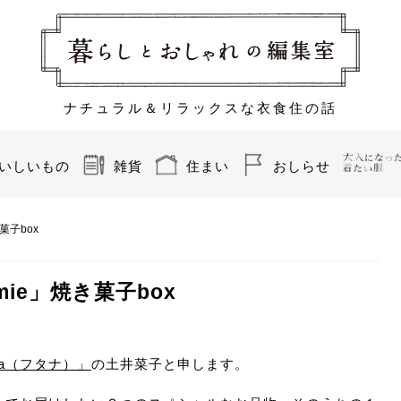
ナチュラル＆リラックスな衣食住の話
いしいもの
雑貨
住まい
おしらせ
菓子box
ie」焼き菓子box
ana（フタナ）」
の土井菜子と申します。