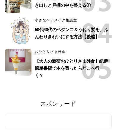
き出しと戸棚の中を整える①
小さなヘアメイク相談室
50代60代のペタンコ＆うねり髪を、ふ
んわりきれいにする方法【後編】
おひとりさま外食
【大人の新宿おひとりさま外食】紀伊
國屋書店で本を買ったらどこへ行
く？
スポンサード