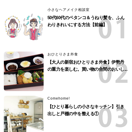
小さなヘアメイク相談室
50代60代のペタンコ＆うねり髪を、ふん
わりきれいにする方法【前編】
おひとりさま外食
【大人の新宿おひとりさま外食】伊勢丹
の重力を楽しむ。買い物の合間のおいし...
Comehome!
【ひとり暮らしの小さなキッチン】引き
出しと戸棚の中を整える①