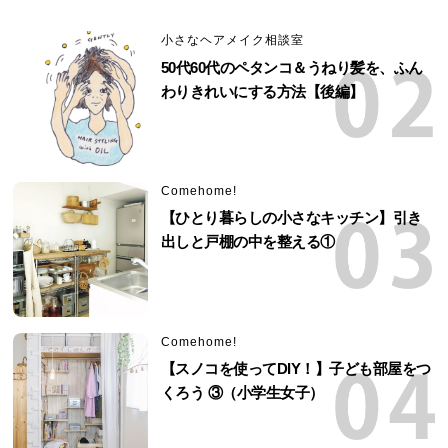
小さなヘアメイク相談室
50代60代のペタンコ＆うねり髪を、ふん
わりきれいにする方法【後編】
Comehome!
【ひとり暮らしの小さなキッチン】引き
出しと戸棚の中を整える①
Comehome!
【スノコを使ってDIY！】子ども部屋をつ
くろう ③（小学生女子）