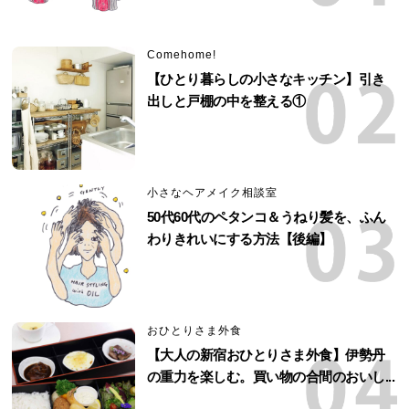
Comehome!
【ひとり暮らしの小さなキッチン】引き
出しと戸棚の中を整える①
小さなヘアメイク相談室
50代60代のペタンコ＆うねり髪を、ふん
わりきれいにする方法【後編】
おひとりさま外食
【大人の新宿おひとりさま外食】伊勢丹
の重力を楽しむ。買い物の合間のおいし...