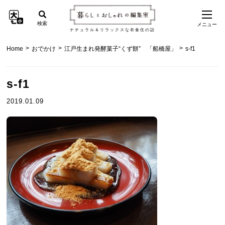
検索
メニュー
ナチュラル＆リラックスな衣食住の話
>
>
>
Home
おでかけ
江戸生まれ発酵菓子“くず餅” 「船橋屋」
s-f1
s-f1
2019.01.09