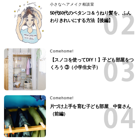
小さなヘアメイク相談室
50代60代のペタンコ＆うねり髪を、ふん
わりきれいにする方法【後編】
Comehome!
【スノコを使ってDIY！】子ども部屋をつ
くろう ③（小学生女子）
Comehome!
片づけ上手を育む子ども部屋 中畠さん
（前編）