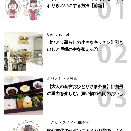
わりきれいにする方法【前編】
Comehome!
【ひとり暮らしの小さなキッチン】引き
出しと戸棚の中を整える①
おひとりさま外食
【大人の新宿おひとりさま外食】伊勢丹
の重力を楽しむ。買い物の合間のおいし...
小さなヘアメイク相談室
50代60代のペタンコ＆うねり髪を、ふん