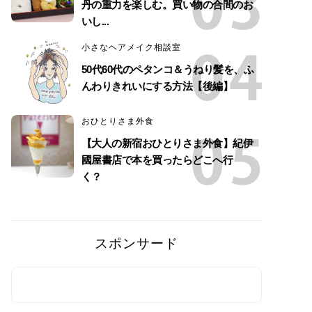
丹の重力を楽しむ。買い物の合間のお
いし...
小さなヘアメイク相談室
50代60代のペタンコ＆うねり髪を、ふ
んわりきれいにする方法【後編】
おひとりさま外食
【大人の新宿おひとりさま外食】紀伊
國屋書店で本を買ったらどこへ行
く？
スポンサード