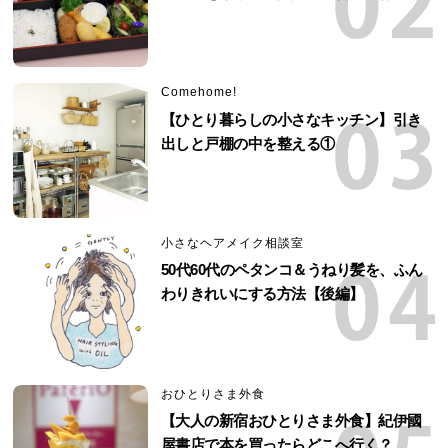
Comehome!
【ひとり暮らしの小さなキッチン】引き
出しと戸棚の中を整える①
小さなヘアメイク相談室
50代60代のペタンコ＆うねり髪を、ふん
わりきれいにする方法【後編】
おひとりさま外食
【大人の新宿おひとりさま外食】紀伊國
屋書店で本を買ったらどこへ行く？