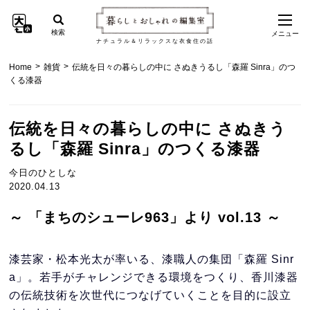
検索
メニュー
ナチュラル＆リラックスな衣食住の話
>
>
Home
雑貨
伝統を日々の暮らしの中に さぬきうるし「森羅 Sinra」のつ
くる漆器
伝統を日々の暮らしの中に さぬきう
るし「森羅 Sinra」のつくる漆器
今日のひとしな
2020.04.13
～ 「まちのシューレ963」より vol.13 ～
漆芸家・松本光太が率いる、漆職人の集団「森羅 Sinr
a」。若手がチャレンジできる環境をつくり、香川漆器
の伝統技術を次世代につなげていくことを目的に設立