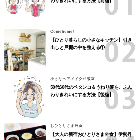
わりきれいにする方法【前編】
Comehome!
【ひとり暮らしの小さなキッチン】引き
出しと戸棚の中を整える①
小さなヘアメイク相談室
50代60代のペタンコ＆うねり髪を、ふん
わりきれいにする方法【後編】
おひとりさま外食
【大人の新宿おひとりさま外食】伊勢丹