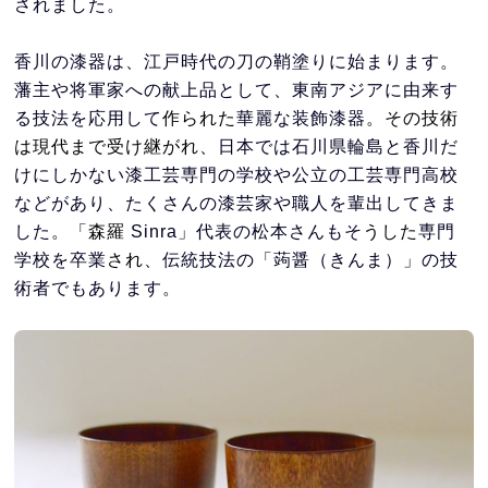
されました。
香川の漆器は、江戸時代の刀の鞘塗りに始まります。
藩主や将軍家への献上品として、東南アジアに由来す
る技法を応用して
作られた
華麗な装飾漆器。
その技術
は現代まで受け継がれ、
日本では石川県輪島と香川だ
けにしかない漆工芸専門の学校や公立の工芸専門高校
などがあり、たくさんの漆芸家や職人を輩出してきま
した。「
森羅
Sinra」代表の松本さんもそ
うした
専門
学校を卒業
され
、伝統技法の「蒟醤（きんま）」の技
術者でもあります。