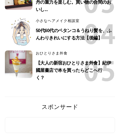
丹の重力を楽しむ。買い物の合間のお
いし...
小さなヘアメイク相談室
50代60代のペタンコ＆うねり髪を、ふ
んわりきれいにする方法【後編】
おひとりさま外食
【大人の新宿おひとりさま外食】紀伊
國屋書店で本を買ったらどこへ行
く？
スポンサード