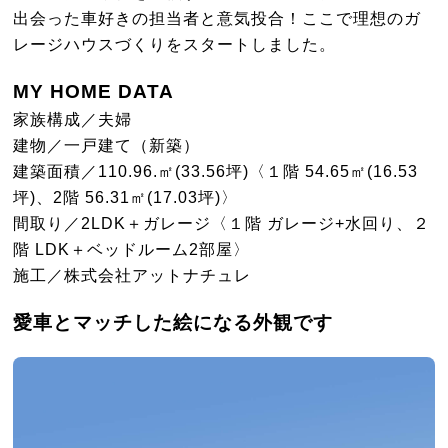
出会った車好きの担当者と意気投合！ここで理想のガ
レージハウスづくりをスタートしました。
MY HOME DATA
家族構成／夫婦
建物／一戸建て（新築）
建築面積／110.96.㎡(33.56坪)〈１階 54.65㎡(16.53
坪)、2階 56.31㎡(17.03坪)〉
間取り／2LDK＋ガレージ〈１階 ガレージ+水回り、２
階 LDK＋ベッドルーム2部屋〉
施工／株式会社アットナチュレ
愛車とマッチした絵になる外観です