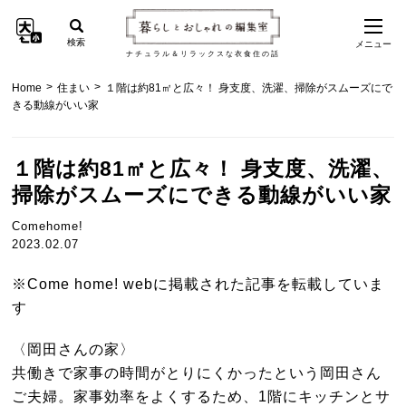
検索
メニュー
ナチュラル＆リラックスな衣食住の話
>
>
Home
住まい
１階は約81㎡と広々！ 身支度、洗濯、掃除がスムーズにで
きる動線がいい家
１階は約81㎡と広々！ 身支度、洗濯、
掃除がスムーズにできる動線がいい家
Comehome!
2023.02.07
※Come home! webに掲載された記事を転載していま
す
〈岡田さんの家〉
共働きで家事の時間がとりにくかったという岡田さん
ご夫婦。家事効率をよくするため、1階にキッチンとサ