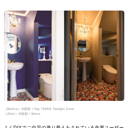
（Before）N様邸 / Hip 7996N Twilight Zone
（After）N様邸 / Moire
よくDIYでご自宅の塗り替えをされている先輩ユーザー