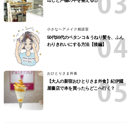
出しと戸棚の中を整える①
小さなヘアメイク相談室
50代60代のペタンコ＆うねり髪を、ふん
わりきれいにする方法【後編】
おひとりさま外食
【大人の新宿おひとりさま外食】紀伊國
屋書店で本を買ったらどこへ行く？