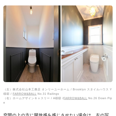
（左）株式会社山本工務店 オンリーユーホーム / Brooklyn スタイルハウス Y
様邸 /
FARROW&BALL
No.31 Railings
（右）ホームデザインキャスリー / A様邸 /
FARROW&BALL
No.26 Down Pip
e
空間の上の方に開放感を感じさせたい場合は、左の写