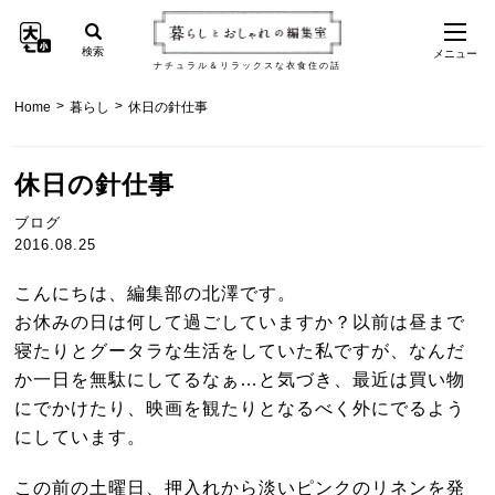
検索
メニュー
ナチュラル＆リラックスな衣食住の話
>
>
Home
暮らし
休日の針仕事
休日の針仕事
ブログ
2016.08.25
こんにちは、編集部の北澤です。
お休みの日は何して過ごしていますか？以前は昼まで
寝たりとグータラな生活をしていた私ですが、なんだ
か一日を無駄にしてるなぁ…と気づき、最近は買い物
にでかけたり、映画を観たりとなるべく外にでるよう
にしています。
この前の土曜日、押入れから淡いピンクのリネンを発