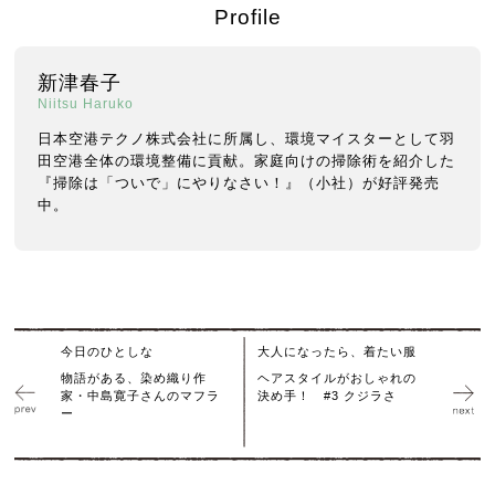
Profile
新津春子
Niitsu Haruko
日本空港テクノ株式会社に所属し、環境マイスターとして羽
田空港全体の環境整備に貢献。家庭向けの掃除術を紹介した
『掃除は「ついで」にやりなさい！』（小社）が好評発売
中。
今日のひとしな
大人になったら、着たい服
物語がある、染め織り作
ヘアスタイルがおしゃれの
家・中島寛子さんのマフラ
決め手！ #3 クジラさ
ー