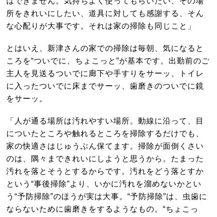
はできません。気持ちよく使ってもらいたい、その場
所をきれいにしたい、道具に対しても感謝する、そん
な心配りが大事です。それは家の掃除も同じこと」
とはいえ、新津さんの家での掃除は毎朝、気になると
ころを“ついでに、ちょこっと”が基本です。出勤前のご
主人を見送るついでに廊下や手すりをサーッ、トイレ
に入ったついでに床までサーッ、歯磨きのついでに鏡
をサーッ。
「人が通る場所は汚れやすい場所。動線に沿って、目
についたところや触れるところを掃除するだけでも、
家の快適さはじゅうぶん保てます。掃除が面倒くさい
のは、隅々まできれいにしようと思うから。たまった
汚れを落とそうとするからです。汚れをどう落とすか
という“事後掃除”より、いかに汚れを溜めないかとい
う“予防掃除”のほうが実は大事。“予防掃除”は、虫歯に
ならないために歯磨きをするようなもの。“ちょこっ