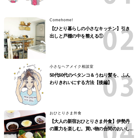
Comehome!
【ひとり暮らしの小さなキッチン】引き
出しと戸棚の中を整える①
小さなヘアメイク相談室
50代60代のペタンコ＆うねり髪を、ふん
わりきれいにする方法【後編】
おひとりさま外食
【大人の新宿おひとりさま外食】伊勢丹
の重力を楽しむ。買い物の合間のおいし...