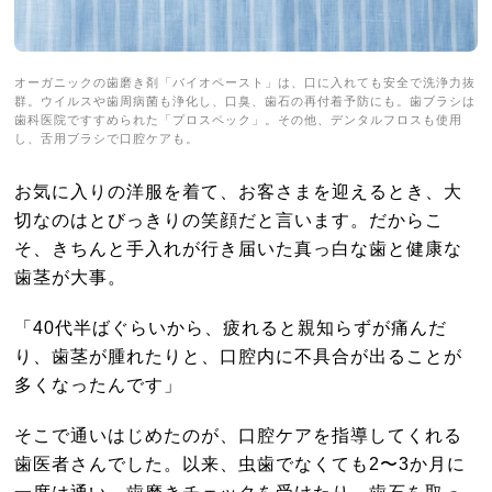
オーガニックの歯磨き剤「バイオペースト」は、口に入れても安全で洗浄力抜
群。ウイルスや歯周病菌も浄化し、口臭、歯石の再付着予防にも。歯ブラシは
歯科医院ですすめられた「プロスペック」。その他、デンタルフロスも使用
し、舌用ブラシで口腔ケアも。
お気に入りの洋服を着て、お客さまを迎えるとき、大
切なのはとびっきりの笑顔だと言います。だからこ
そ、きちんと手入れが行き届いた真っ白な歯と健康な
歯茎が大事。
「40代半ばぐらいから、疲れると親知らずが痛んだ
り、歯茎が腫れたりと、口腔内に不具合が出ることが
多くなったんです」
そこで通いはじめたのが、口腔ケアを指導してくれる
歯医者さんでした。以来、虫歯でなくても2〜3か月に
一度は通い、歯磨きチェックを受けたり、歯石を取っ