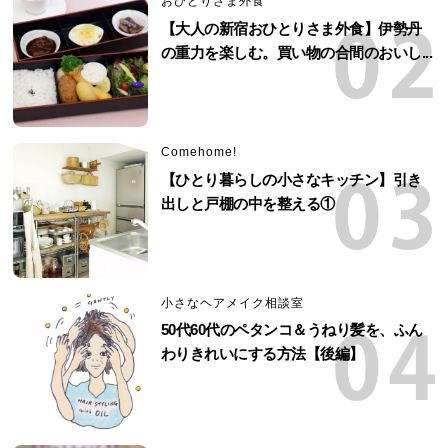
おひとりさま外食
【大人の新宿おひとりさま外食】伊勢丹
の重力を楽しむ。買い物の合間のおいし...
Comehome!
【ひとり暮らしの小さなキッチン】引き
出しと戸棚の中を整える①
小さなヘアメイク相談室
50代60代のペタンコ＆うねり髪を、ふん
わりきれいにする方法【後編】