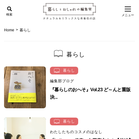
検索
メニュー
ナチュラル＆リラックスな衣食住の話
>
Home
暮らし
暮らし
暮らし
編集部ブログ
『暮らしのおへそ』Vol.23 ど～んと重版
決...
暮らし
わたしたちのコスメのはなし