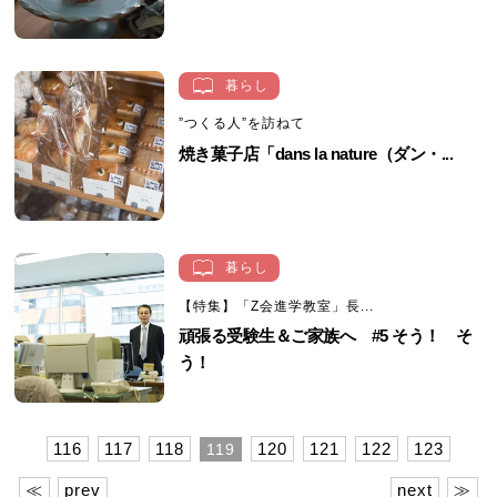
暮らし
”つくる人”を訪ねて
焼き菓子店「dans la nature（ダン・...
暮らし
【特集】「Z会進学教室」長...
頑張る受験生＆ご家族へ #5 そう！ そ
う！
116
117
118
120
121
122
123
119
≪
prev
next
≫