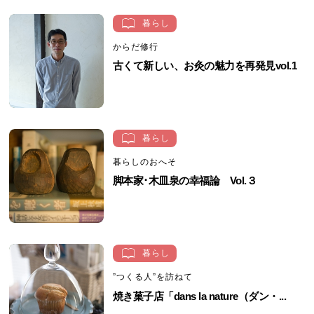
暮らし
からだ修行
古くて新しい、お灸の魅力を再発見vol.1
暮らし
暮らしのおへそ
脚本家･木皿泉の幸福論 Vol.３
暮らし
”つくる人”を訪ねて
焼き菓子店「dans la nature（ダン・...