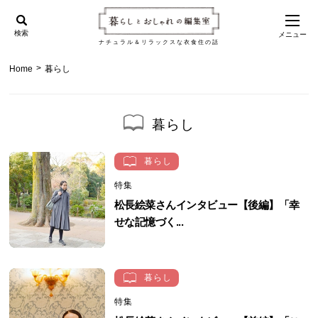
検索
メニュー
ナチュラル＆リラックスな衣食住の話
>
Home
暮らし
暮らし
暮らし
特集
松長絵菜さんインタビュー【後編】「幸
せな記憶づく...
暮らし
特集