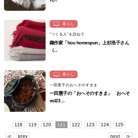
暮らし
”つくる人”を訪ねて
織作家「hou homespun」上杉浩子さん
（...
暮らし
一田憲子のおへそのすきま
一田憲子の「おへそのすきま」 おへそ
vol23 ...
118
119
120
122
123
124
125
121
≪
prev
next
≫