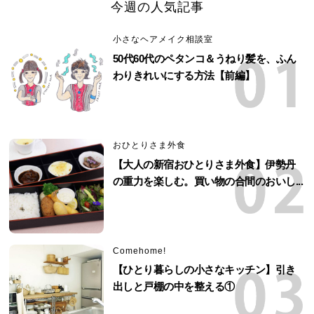
今週の人気記事
小さなヘアメイク相談室
50代60代のペタンコ＆うねり髪を、ふん
わりきれいにする方法【前編】
おひとりさま外食
【大人の新宿おひとりさま外食】伊勢丹
の重力を楽しむ。買い物の合間のおいし...
Comehome!
【ひとり暮らしの小さなキッチン】引き
出しと戸棚の中を整える①