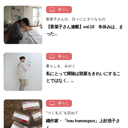
暮らし
香菜子さんの、日々にピタリなもの
【香菜子さん連載】vol.10 冬休みは、ま
った...
暮らし
暮らしを、みがく
私にとって掃除は部屋をきれいにするこ
とではなく、...
暮らし
”つくる人”を訪ねて
織作家・「hou homespun」上杉浩子さ
ん...