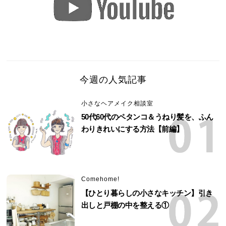
今週の人気記事
小さなヘアメイク相談室
50代60代のペタンコ＆うねり髪を、ふん
わりきれいにする方法【前編】
Comehome!
【ひとり暮らしの小さなキッチン】引き
出しと戸棚の中を整える①