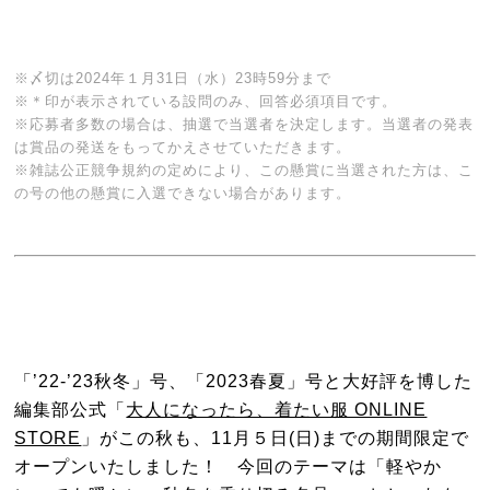
※〆切は2024年１月31日（水）23時59分まで
※＊印が表示されている設問のみ、回答必須項目です。
※応募者多数の場合は、抽選で当選者を決定します。当選者の発表
は賞品の発送をもってかえさせていただきます。
※雑誌公正競争規約の定めにより、この懸賞に当選された方は、こ
の号の他の懸賞に入選できない場合があります。
「’22-’23秋冬」号、「2023春夏」号と大好評を博した
編集部公式「
大人になったら、着たい服 ONLINE
STORE
」がこの秋も、11月５日(日)までの期間限定で
オープンいたしました！ 今回のテーマは「軽やか