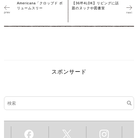
Americana「クロップド ボ
【36坪4LDK】リビングに話
リュームスリー
題のヌックや図書室
スポンサード