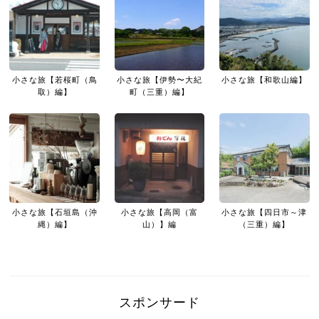
小さな旅【若桜町（鳥
小さな旅【伊勢〜大紀
小さな旅【和歌山編】
取）編】
町（三重）編】
小さな旅【石垣島（沖
小さな旅【高岡（富
小さな旅【四日市～津
縄）編】
山）】編
（三重）編】
スポンサード