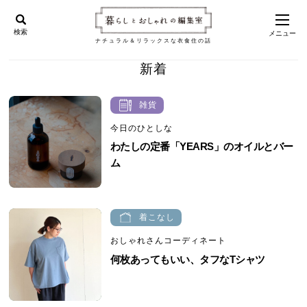
検索
メニュー
ナチュラル＆リラックスな衣食住の話
新着
雑貨
今日のひとしな
わたしの定番「YEARS」のオイルとバー
ム
着こなし
おしゃれさんコーディネート
何枚あってもいい、タフなTシャツ