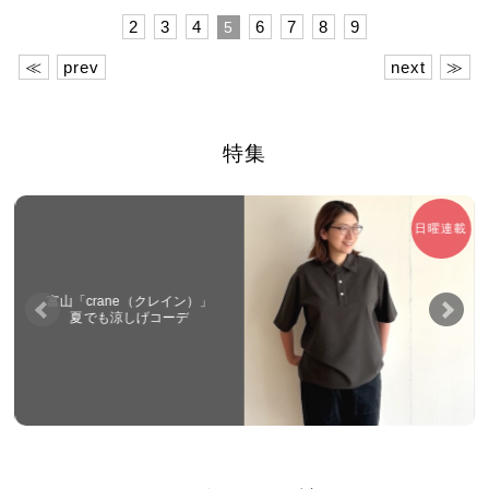
2
3
4
6
7
8
9
5
≪
prev
next
≫
特集
日曜連載
富山「crane（クレイン）」
夏でも涼しげコーデ