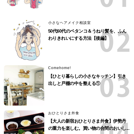
小さなヘアメイク相談室
50代60代のペタンコ＆うねり髪を、ふん
わりきれいにする方法【後編】
Comehome!
【ひとり暮らしの小さなキッチン】引き
出しと戸棚の中を整える①
おひとりさま外食
【大人の新宿おひとりさま外食】伊勢丹
の重力を楽しむ。買い物の合間のおいし...