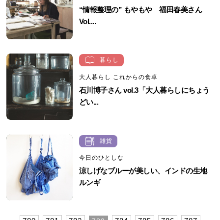
“情報整理の” もやもや 福田春美さん
Vol....
暮らし
大人暮らし これからの食卓
石川博子さん vol.3「大人暮らしにちょう
どい...
雑貨
今日のひとしな
涼しげなブルーが美しい、インドの生地
ルンギ