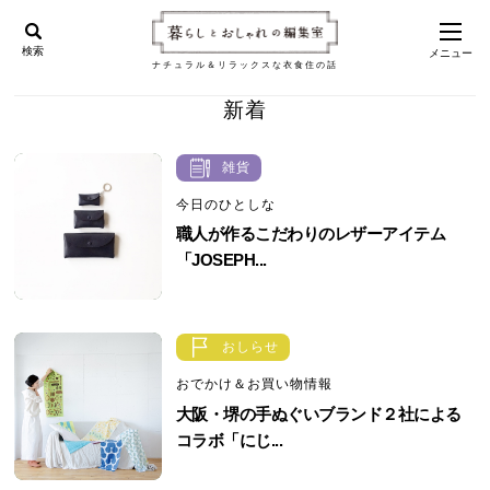
検索
メニュー
ナチュラル＆リラックスな衣食住の話
新着
雑貨
今日のひとしな
職人が作るこだわりのレザーアイテム
「JOSEPH...
おしらせ
おでかけ＆お買い物情報
大阪・堺の手ぬぐいブランド２社による
コラボ「にじ...