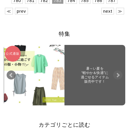
780
781
782
784
785
786
787
783
≪
prev
next
≫
特集
公式通販
暑～い夏を
“軽やか＆快適”に
過ごせるアイテム
販売中です！
カテゴリごとに読む