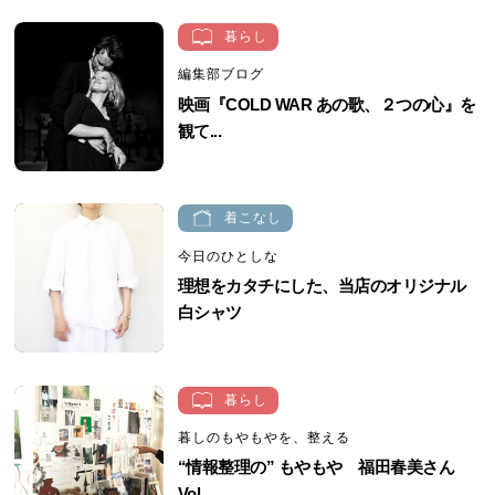
暮らし
編集部ブログ
映画『COLD WAR あの歌、２つの心』を
観て...
着こなし
今日のひとしな
理想をカタチにした、当店のオリジナル
白シャツ
暮らし
暮しのもやもやを、整える
“情報整理の” もやもや 福田春美さん
Vol....