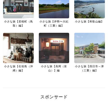
小さな旅【若桜町（鳥
小さな旅【伊勢〜大紀
小さな旅【和歌山編】
取）編】
町（三重）編】
小さな旅【石垣島（沖
小さな旅【高岡（富
小さな旅【四日市～津
縄）編】
山）】編
（三重）編】
スポンサード