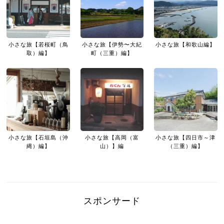
小さな旅【若桜町（鳥
小さな旅【伊勢〜大紀
小さな旅【和歌山編】
取）編】
町（三重）編】
小さな旅【石垣島（沖
小さな旅【高岡（富
小さな旅【四日市～津
縄）編】
山）】編
（三重）編】
スポンサード