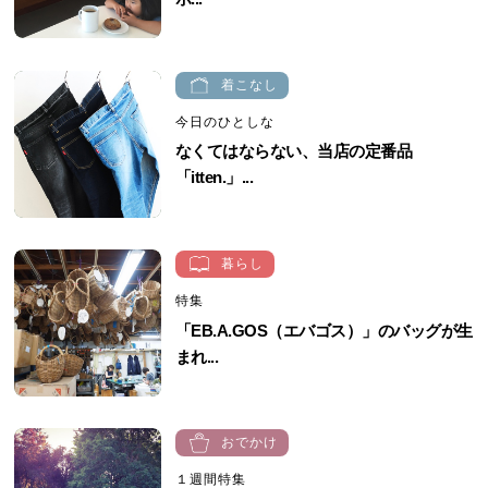
着こなし
今日のひとしな
なくてはならない、当店の定番品
「itten.」...
暮らし
特集
「EB.A.GOS（エバゴス）」のバッグが生
まれ...
おでかけ
１週間特集