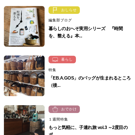
おしらせ
編集部ブログ
暮らしのおへそ実用シリーズ 『時間
を、整える』本...
暮らし
特集
「EB.A.GOS」のバッグが生まれるところ
（後...
おでかけ
１週間特集
もっと気軽に、子連れ旅 vol.3 ～2度目の
ポ...