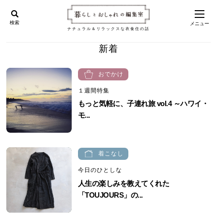
検索
メニュー
ナチュラル＆リラックスな衣食住の話
新着
おでかけ
１週間特集
もっと気軽に、子連れ旅 vol.4 ～ハワイ・
モ...
着こなし
今日のひとしな
人生の楽しみを教えてくれた
「TOUJOURS」の...