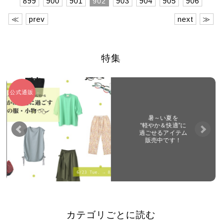
899
900
901
903
904
905
906
902
≪
prev
next
≫
特集
日曜連載
富山「crane（クレイン）」
夏でも涼しげコーデ
カテゴリごとに読む