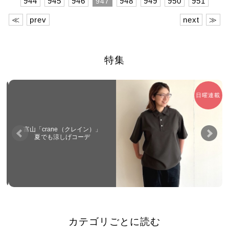
944
945
946
948
949
950
951
947
≪
prev
next
≫
特集
日曜連載
富山「crane（クレイン）」
夏でも涼しげコーデ
カテゴリごとに読む