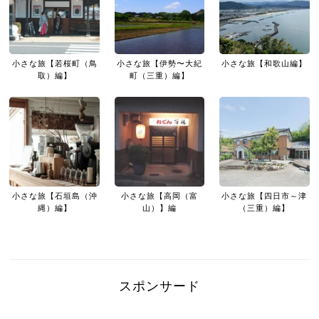
小さな旅【若桜町（鳥
小さな旅【伊勢〜大紀
小さな旅【和歌山編】
取）編】
町（三重）編】
小さな旅【石垣島（沖
小さな旅【高岡（富
小さな旅【四日市～津
縄）編】
山）】編
（三重）編】
スポンサード