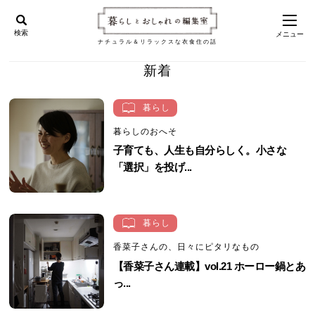
検索
メニュー
ナチュラル＆リラックスな衣食住の話
新着
暮らし
暮らしのおへそ
子育ても、人生も自分らしく。小さな
「選択」を投げ...
暮らし
香菜子さんの、日々にピタリなもの
【香菜子さん連載】vol.21 ホーロー鍋とあ
っ...