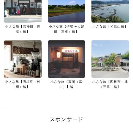
小さな旅【若桜町（鳥
小さな旅【伊勢〜大紀
小さな旅【和歌山編】
取）編】
町（三重）編】
小さな旅【石垣島（沖
小さな旅【高岡（富
小さな旅【四日市～津
縄）編】
山）】編
（三重）編】
スポンサード