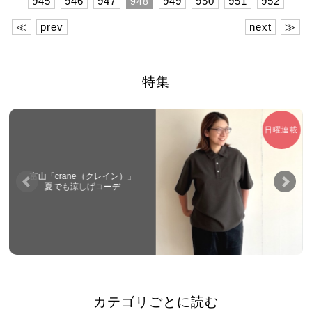
945
946
947
949
950
951
952
948
≪
prev
next
≫
特集
日曜連載
富山「crane（クレイン）」
夏でも涼しげコーデ
カテゴリごとに読む