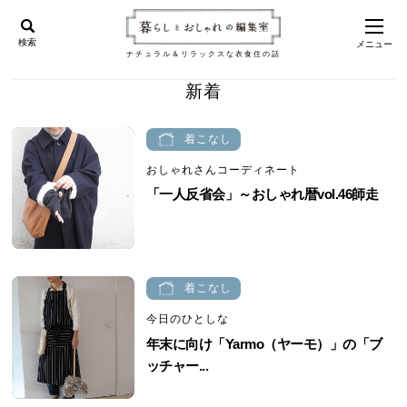
検索
メニュー
ナチュラル＆リラックスな衣食住の話
新着
着こなし
おしゃれさんコーディネート
「一人反省会」～おしゃれ暦vol.46師走
着こなし
今日のひとしな
年末に向け「Yarmo（ヤーモ）」の「ブ
ッチャー...