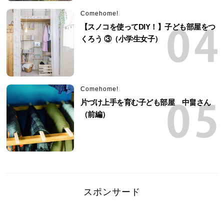
Comehome!
【スノコを使ってDIY！】子ども部屋をつ
くろう ③（小学生女子）
Comehome!
片づけ上手を育む子ども部屋 中畠さん
（前編）
スポンサード