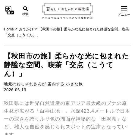
検索
メニュー
ナチュラル＆リラックスな衣食住の話
>
>
Home
おでかけ
【秋田市の旅】柔らかな光に包まれた静謐な空間、喫茶
「交点（こうてん）」
【秋田市の旅】柔らかな光に包まれた
静謐な空間、喫茶「交点（こうて
ん）」
地元のおしゃれさんが 案内する 小さな旅
2026.06.13
秋田県には世界自然遺産の東アジア最大級のブナの原
生林が広がる「白神山地」、
水深423.4メートルで日本
一の深さを誇りルリ色の湖面が神秘的な「田沢湖」な
ど、雄大な自然を感じられスポットの宝庫となってい
ます。