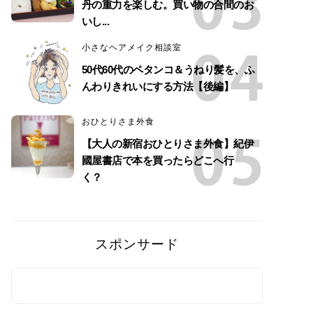
丹の重力を楽しむ。買い物の合間のお
いし...
小さなヘアメイク相談室
50代60代のペタンコ＆うねり髪を、ふ
んわりきれいにする方法【後編】
おひとりさま外食
【大人の新宿おひとりさま外食】紀伊
國屋書店で本を買ったらどこへ行
く？
スポンサード