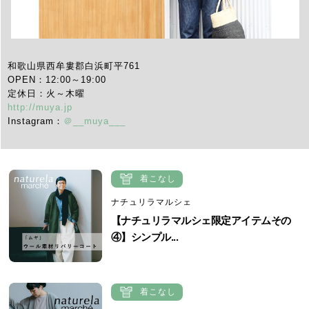
和歌山県西牟婁郡白浜町平761
OPEN：12:00～19:00
定休日：火～木曜
http://muya.jp
Instagram：
＠__muya___
着こなし
ナチュリラマルシェ
【ナチュリラマルシェ限定アイテムその
④】シンプル...
着こなし