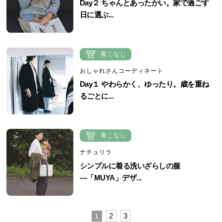
Day２ ちゃんとあったかい。家で過ごす
日に選ぶ...
着こなし
おしゃれさんコーディネート
Day１ やわらかく、ゆったり。歳を重ね
るごとに...
着こなし
ナチュリラ
シンプルに着る洗いざらしの服
―「MUYA」デザ...
2
3
1