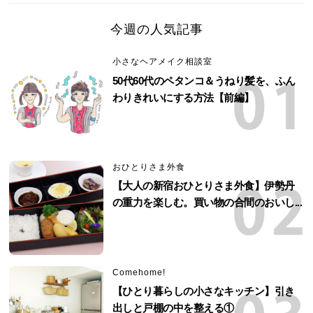
今週の人気記事
小さなヘアメイク相談室
50代60代のペタンコ＆うねり髪を、ふん
わりきれいにする方法【前編】
おひとりさま外食
【大人の新宿おひとりさま外食】伊勢丹
の重力を楽しむ。買い物の合間のおいし...
Comehome!
【ひとり暮らしの小さなキッチン】引き
出しと戸棚の中を整える①