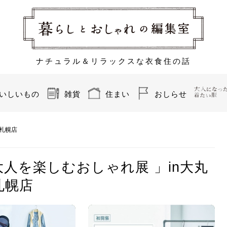
ナチュラル＆リラックスな衣食住の話
いしいもの
雑貨
住まい
おしらせ
丸札幌店
！ 大人を楽しむおしゃれ展 」in大丸
札幌店