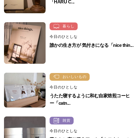
「HARU C...
暮らし
今日のひとしな
誰かの生き方が 気付きになる「nice thin...
おいしいもの
今日のひとしな
うたた寝するように和む自家焙煎コーヒ
ー「catn...
雑貨
今日のひとしな