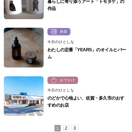
暮らしに寄り添うアート「トモタケ」の
作品
雑貨
今日のひとしな
わたしの定番「YEARS」のオイルとバー
ム
おでかけ
今日のひとしな
のどかで心地よい、佐賀・多久市のおす
すめのお店
2
3
1