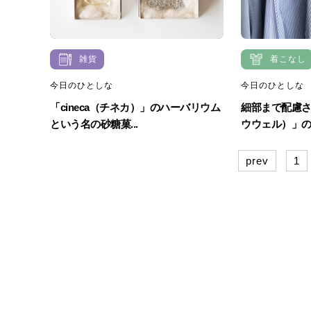
雑貨
着こなし
今日のひとしな
今日のひとしな
「cineca（チネカ）」のハーバリウム
細部まで配慮され
という名の砂糖菓...
ウウェル）」のシ
prev
1