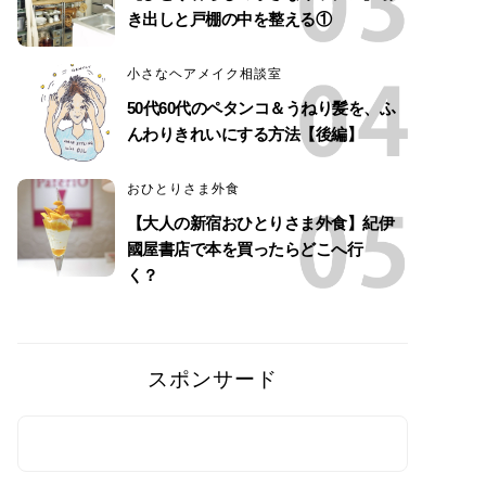
き出しと戸棚の中を整える①
小さなヘアメイク相談室
50代60代のペタンコ＆うねり髪を、ふ
んわりきれいにする方法【後編】
おひとりさま外食
【大人の新宿おひとりさま外食】紀伊
國屋書店で本を買ったらどこへ行
く？
スポンサード