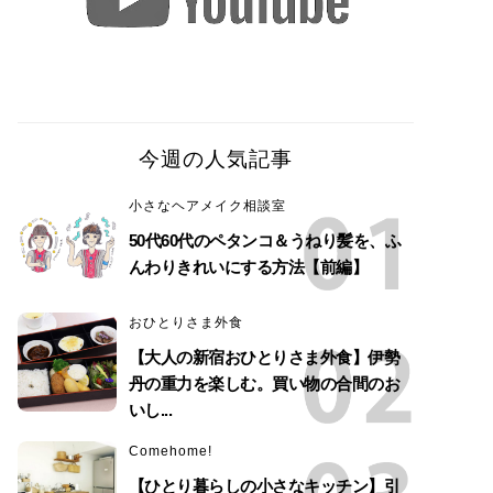
今週の人気記事
小さなヘアメイク相談室
50代60代のペタンコ＆うねり髪を、ふ
んわりきれいにする方法【前編】
おひとりさま外食
【大人の新宿おひとりさま外食】伊勢
丹の重力を楽しむ。買い物の合間のお
いし...
Comehome!
【ひとり暮らしの小さなキッチン】引