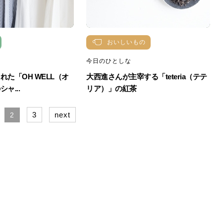
おいしいもの
今日のひとしな
た「OH WELL（オ
大西進さんが主宰する「teteria（テテ
ャ...
リア）」の紅茶
3
next
2