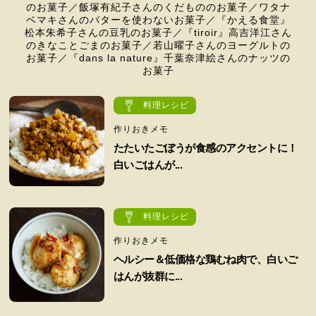
のお菓子／飯塚有紀子さんのくだもののお菓子／ワタナ
ベマキさんのバターを使わないお菓子／『かえる食堂』
松本朱希子さんの豆乳のお菓子／『tiroir』高吉洋江さん
のきなことごまのお菓子／若山曜子さんのヨーグルトの
お菓子／『dans la nature』千葉奈津絵さんのナッツの
お菓子
料理レシピ
作りおきメモ
たたいたごぼうが食感のアクセントに！
白いごはんが...
料理レシピ
作りおきメモ
ヘルシー＆低価格な鶏むね肉で、白いご
はんが抜群に...