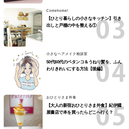
Comehome!
【ひとり暮らしの小さなキッチン】引き
出しと戸棚の中を整える①
小さなヘアメイク相談室
50代60代のペタンコ＆うねり髪を、ふん
わりきれいにする方法【後編】
おひとりさま外食
【大人の新宿おひとりさま外食】紀伊國
屋書店で本を買ったらどこへ行く？