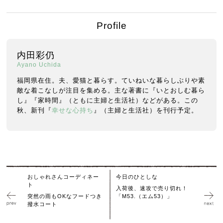
Profile
内田彩仍
Ayano Uchida
福岡県在住。夫、愛猫と暮らす。ていねいな暮らしぶりや素
敵な着こなしが注目を集める。主な著書に『いとおしむ暮ら
し』『家時間』（ともに主婦と生活社）などがある。この
秋、新刊『
幸せな心持ち
』（主婦と生活社）を刊行予定。
おしゃれさんコーディネー
今日のひとしな
ト
入荷後、速攻で売り切れ！
突然の雨もOKなフードつき
「M53.（エム53）」
撥水コート