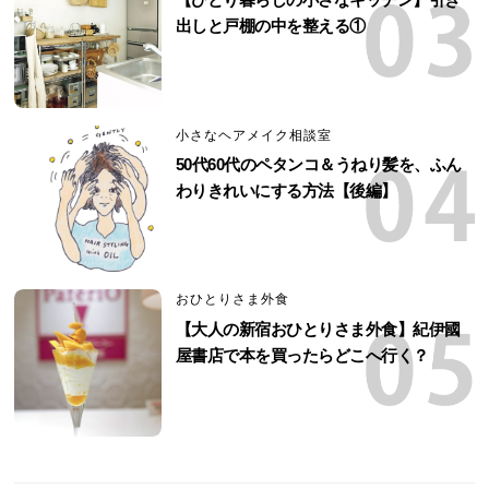
出しと戸棚の中を整える①
小さなヘアメイク相談室
50代60代のペタンコ＆うねり髪を、ふん
わりきれいにする方法【後編】
おひとりさま外食
【大人の新宿おひとりさま外食】紀伊國
屋書店で本を買ったらどこへ行く？