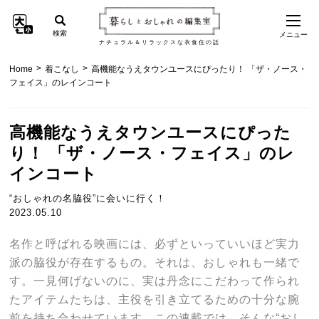
検索
メニュー
ナチュラル＆リラックスな衣食住の話
>
>
Home
着こなし
高機能なうえタウンユースにぴったり！ 「ザ・ノース・
フェイス」のレインコート
高機能なうえタウンユースにぴった
り！ 「ザ・ノース・フェイス」のレ
インコート
“おしゃれの名脇役”に会いに行く！
2023.05.10
名作と呼ばれる映画には、必ずといっていいほど実力
派の脇役が存在するもの。それは、おしゃれも一緒で
す。一見何げないのに、実は丹念にこだわって作られ
たアイテムたちは、主役を引き立てるための十分な腕
前を持ち合わせています。この連載では、そんな“おし