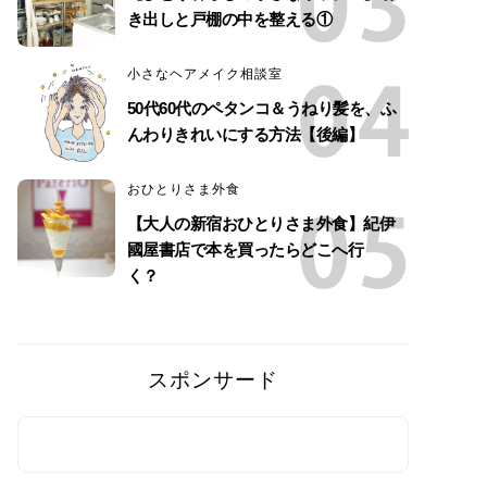
き出しと戸棚の中を整える①
小さなヘアメイク相談室
50代60代のペタンコ＆うねり髪を、ふ
んわりきれいにする方法【後編】
おひとりさま外食
【大人の新宿おひとりさま外食】紀伊
國屋書店で本を買ったらどこへ行
く？
スポンサード