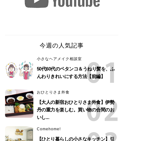
今週の人気記事
小さなヘアメイク相談室
50代60代のペタンコ＆うねり髪を、ふ
んわりきれいにする方法【前編】
おひとりさま外食
【大人の新宿おひとりさま外食】伊勢
丹の重力を楽しむ。買い物の合間のお
いし...
Comehome!
【ひとり暮らしの小さなキッチン】引