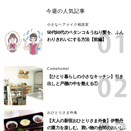
今週の人気記事
小さなヘアメイク相談室
50代60代のペタンコ＆うねり髪を、ふん
わりきれいにする方法【前編】
Comehome!
【ひとり暮らしの小さなキッチン】引き
出しと戸棚の中を整える①
おひとりさま外食
【大人の新宿おひとりさま外食】伊勢丹
の重力を楽しむ。買い物の合間のおいし...