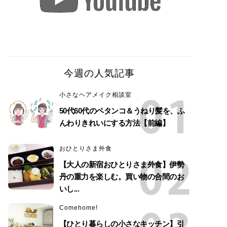
今週の人気記事
小さなヘアメイク相談室
50代60代のペタンコ＆うねり髪を、ふ
んわりきれいにする方法【前編】
おひとりさま外食
【大人の新宿おひとりさま外食】伊勢
丹の重力を楽しむ。買い物の合間のお
いし...
Comehome!
【ひとり暮らしの小さなキッチン】引