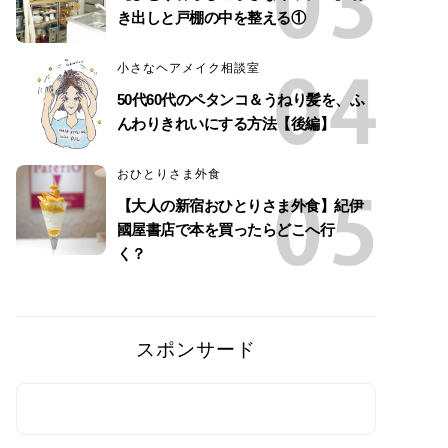
き出しと戸棚の中を整える①
小さなヘアメイク相談室
50代60代のペタンコ＆うねり髪を、ふ
んわりきれいにする方法【後編】
おひとりさま外食
【大人の新宿おひとりさま外食】紀伊
國屋書店で本を買ったらどこへ行
く？
スポンサード