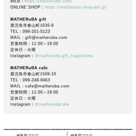
WEB：
https://matheruba.com/
ONLINE SHOP：
https://matheruba.shop-pro.jp/
MATHERuBA gift
鹿児島市春山町1636-9
TEL：099-201-5123
MAIL：gift@matheruba.com
営業時間：11:00～18:00
定休日：火曜
Instagram：
＠matheruba.gift_kagoshima
MATHERuBA cafe
鹿児島市春山町1509-10
TEL：099-248-8463
MAIL：cafe@matheruba.com
営業時間：11:00～18:00
定休日：火曜
Instagram：
＠matherubacafe
編集部ブログ
編集部ブログ