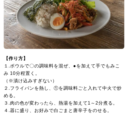
【作り方】
１.ボウルで〇の調味料を混ぜ、●を加えて手でもみこ
み 10分程置く。
（※漬け込みすぎない）
２.フライパンを熱し、①を調味料ごと入れて中火で炒
める。
３.肉の色が変わったら、熱湯を加えて1～2分煮る。
４.器に盛り、お好みで白ごまと唐辛子をのせる。