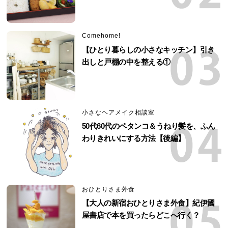
Comehome!
【ひとり暮らしの小さなキッチン】引き
出しと戸棚の中を整える①
小さなヘアメイク相談室
50代60代のペタンコ＆うねり髪を、ふん
わりきれいにする方法【後編】
おひとりさま外食
【大人の新宿おひとりさま外食】紀伊國
屋書店で本を買ったらどこへ行く？