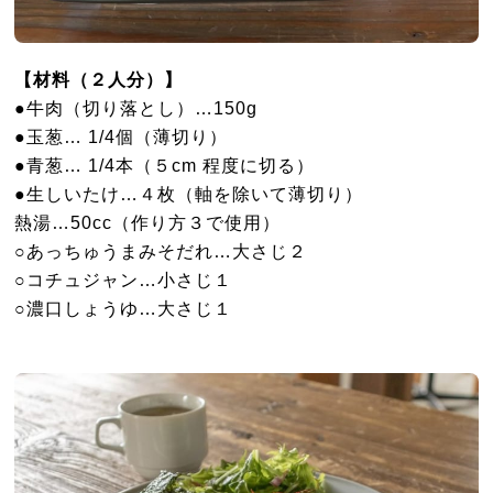
【材料（２人分）】
●牛肉（切り落とし）…150g
●玉葱… 1/4個（薄切り）
●青葱… 1/4本（５cm 程度に切る）
●生しいたけ…４枚（軸を除いて薄切り）
熱湯…50cc（作り方３で使用）
○あっちゅうまみそだれ…大さじ２
○コチュジャン…小さじ１
○濃口しょうゆ…大さじ１