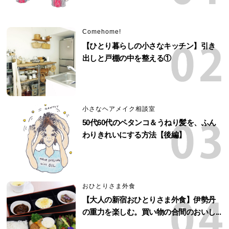
Comehome!
【ひとり暮らしの小さなキッチン】引き
出しと戸棚の中を整える①
小さなヘアメイク相談室
50代60代のペタンコ＆うねり髪を、ふん
わりきれいにする方法【後編】
おひとりさま外食
【大人の新宿おひとりさま外食】伊勢丹
の重力を楽しむ。買い物の合間のおいし...