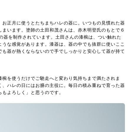
、お正月に使うとたちまちハレの器に。いつもの見慣れた器
しまいます。塗師の土田和茂さんは、赤木明登氏のもとで６
漆の器を制作されています。土田さんの漆椀は、つい触れた
ような感覚があります。漆器は、器の中でも抜群に使いここ
でも器が熱くならないので手でしっかりと安心して器が持て
漆椀を使うだけでご馳走へと変わり気持ちまで満たされま
く、ハレの日にはお膳の主役に。毎日の積み重ねで育った器
らもよろしく」と思うのです。