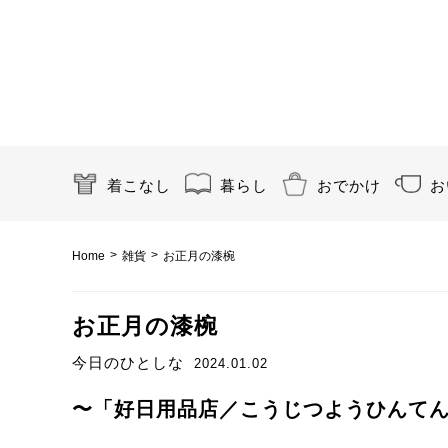
着こなし
暮らし
おでかけ
お
>
>
Home
雑貨
お正月の漆椀
お正月の漆椀
今日のひとしな
2024.01.02
〜「好日用品店／こうじつようひんてん」