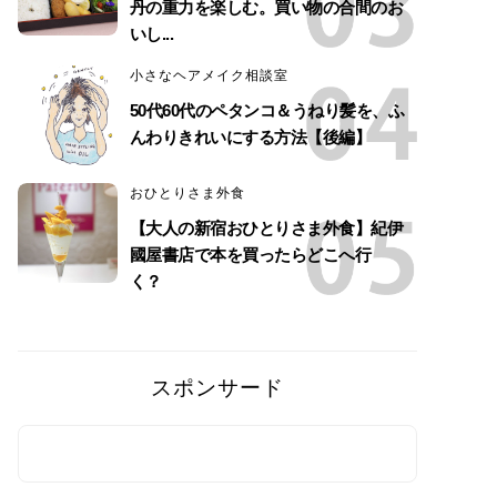
丹の重力を楽しむ。買い物の合間のお
いし...
小さなヘアメイク相談室
50代60代のペタンコ＆うねり髪を、ふ
んわりきれいにする方法【後編】
おひとりさま外食
【大人の新宿おひとりさま外食】紀伊
國屋書店で本を買ったらどこへ行
く？
スポンサード